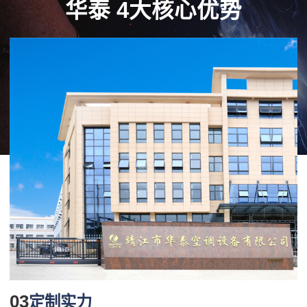
华泰
4大核心优势
01
02
工厂实力
研发实力
华泰空调厂家生产，能满足客户大批量批发需求
华泰空调深耕研发，精益求精
售后实力
04
03
定制实力