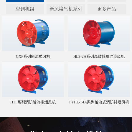
空调机组
新风换气机系列
更多产品
GXF系列斜流式风机
HL3-2A系列高效低噪混流风机
HTF系列消防轴流排烟风机
PYHL-14A系列轴流式消防排烟风机